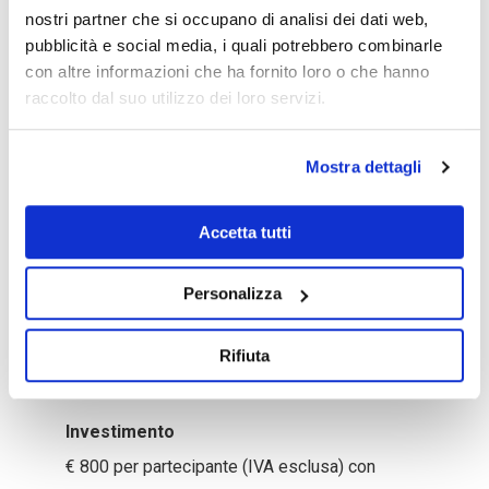
nostri partner che si occupano di analisi dei dati web,
con un aperitivo di arrivederci.
pubblicità e social media, i quali potrebbero combinarle
con altre informazioni che ha fornito loro o che hanno
Incontri
raccolto dal suo utilizzo dei loro servizi.
–
Primo incontro:
15 settembre 2022 ore
15.30-19.30
Mostra dettagli
–
Secondo incontro
: 16 settembre 2022 ore
9.00-13.00
Accetta tutti
–
Terzo incontro:
20 settembre 2022 ore
Personalizza
15.30-19.30
–
Quarto incontro:
21 settembre 2022 ore
Rifiuta
15.30-19.30
Investimento
€ 800 per partecipante (IVA esclusa) con