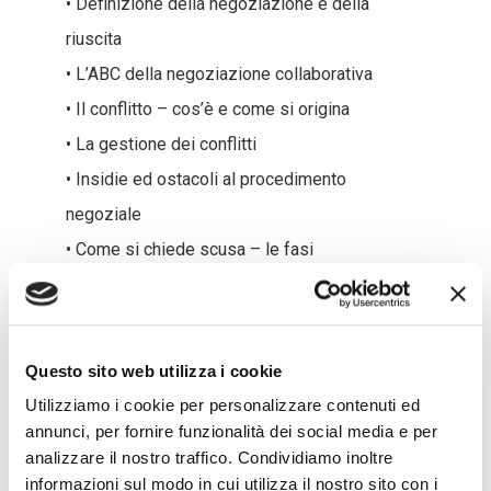
• Definizione della negoziazione e della
riuscita
• L’ABC della negoziazione collaborativa
• Il conflitto – cos’è e come si origina
• La gestione dei conflitti
• Insidie ed ostacoli al procedimento
negoziale
• Come si chiede scusa – le fasi
• Gestione della “negoziazione difficile”
• La negoziazione in situazione di crisi
• Definizione di una crisi
Questo sito web utilizza i cookie
• I principi dell’azione nel negoziato in crisi
Utilizziamo i cookie per personalizzare contenuti ed
• Role play
annunci, per fornire funzionalità dei social media e per
analizzare il nostro traffico. Condividiamo inoltre
informazioni sul modo in cui utilizza il nostro sito con i
Il corso si terrà in lingua italiana e terminerà