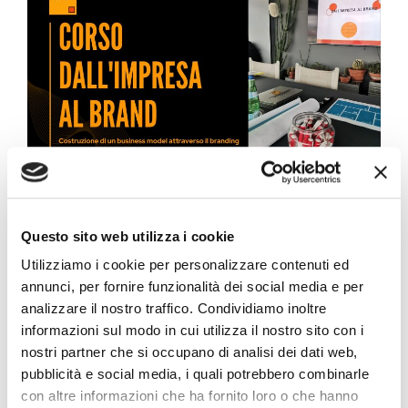
Dall’Impresa al Brand – Seconda edizione
Costruzione di un business model attraverso il
Questo sito web utilizza i cookie
branding strategico per un’identità di marca forte.
Utilizziamo i cookie per personalizzare contenuti ed
annunci, per fornire funzionalità dei social media e per
Unisciti a noi per due giornate intense, guidate da due
analizzare il nostro traffico. Condividiamo inoltre
trainer d’eccezione, per scoprire le migliori strategie di
informazioni sul modo in cui utilizza il nostro sito con i
costruzione di un business model tramite il branding
nostri partner che si occupano di analisi dei dati web,
strategico.
pubblicità e social media, i quali potrebbero combinarle
Metteremo in primo piano il cliente per creare
con altre informazioni che ha fornito loro o che hanno
un’identità di marca potente e ti guideremo nella