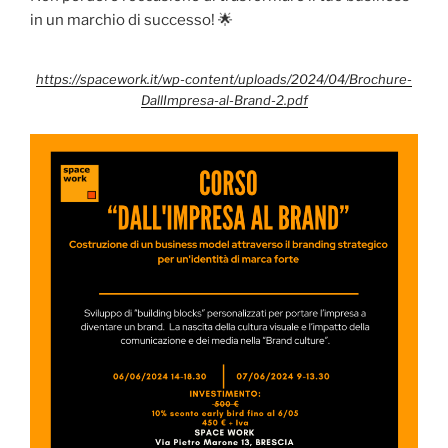
in un marchio di successo! 🌟
https://spacework.it/wp-content/uploads/2024/04/Brochure-
DallImpresa-al-Brand-2.pdf