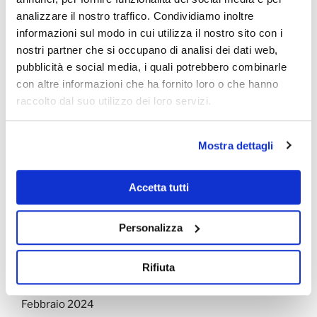
analizzare il nostro traffico. Condividiamo inoltre
A WordPress Commenter
su
Open space: come
informazioni sul modo in cui utilizza il nostro sito con i
cambia la produttività
nostri partner che si occupano di analisi dei dati web,
pubblicità e social media, i quali potrebbero combinarle
con altre informazioni che ha fornito loro o che hanno
ARCHIVI
raccolto dal suo utilizzo dei loro servizi.
Luglio 2026
Mostra dettagli
Settembre 2025
Accetta tutti
Novembre 2024
Maggio 2024
Personalizza
Aprile 2024
Rifiuta
Marzo 2024
Febbraio 2024