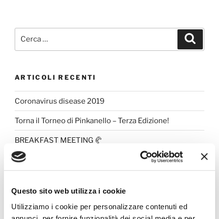
ARTICOLI RECENTI
Coronavirus disease 2019
Torna il Torneo di Pinkanello – Terza Edizione!
BREAKFAST MEETING 🥐
GAP TRA UOMINI E DONNE
TORNEO DI PINKANELLO 2024
Questo sito web utilizza i cookie
Utilizziamo i cookie per personalizzare contenuti ed
COMMENTI RECENTI
annunci, per fornire funzionalità dei social media e per