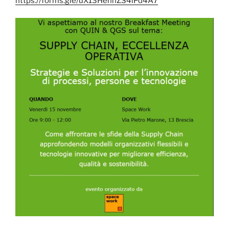
https://forms.gle/uX13HehhZS4iPd4A7