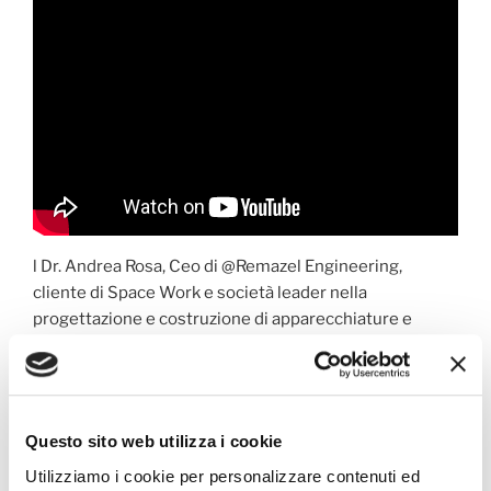
l Dr. Andrea Rosa, Ceo di @Remazel Engineering,
cliente di Space Work e società leader nella
progettazione e costruzione di apparecchiature e
componenti per l’industria petrolifera e della
produzione di energia, sottolinea in questa intervista
come la situazione contingente abbia messo in
evidenza come ogni organizzazione industriale sia
Questo sito web utilizza i cookie
composta prima di tutto da Persone. Queste ultime,
nella loro unicità determinata anche da paure e timori,
Utilizziamo i cookie per personalizzare contenuti ed