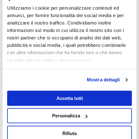
Utilizziamo i cookie per personalizzare contenuti ed
annunci, per fornire funzionalità dei social media e per
A cosa serve comunicare?
analizzare il nostro traffico. Condividiamo inoltre
informazioni sul modo in cui utilizza il nostro sito con i
Può essere un modo per esprimere noi stessi o una
nostri partner che si occupano di analisi dei dati web,
modalità per convincere gli altri che la nostra idea sia
pubblicità e social media, i quali potrebbero combinarle
quella più giusta.
con altre informazioni che ha fornito loro o che hanno
Ciò vale in ambito lavorativo, dove siamo chiamati ad
raccolto dal suo utilizzo dei loro servizi.
essere ogni giorno più attrattivi e più convincenti, ma
vale anche nella nostra vita personale, in cui la capacità
di convincere gli altri o comunque di farsi ascoltare è
Mostra dettagli
abilità sempre più necessaria e imprescindibile in ogni
tipo di relazione interpersonale.
Accetta tutti
Ci hanno sempre segnato, a livello comunicativo, a
porci domande come “cosa voglio ottenere?” e “cosa
Personalizza
mi aspetto di stimolare in chi mi ascolta?” ma, a monte,
è fondamentale concentrarsi su ciò che è prioritario,
Rifiuta
ovvero il proprio interlocutore o pubblico.