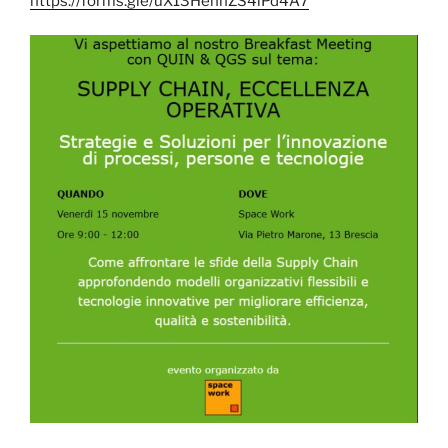
https://forms.gle/uX13HehhZS4iPd4A7