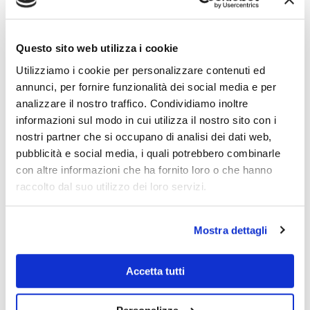
Giugno 2023
Aprile 2023
Questo sito web utilizza i cookie
Utilizziamo i cookie per personalizzare contenuti ed
Dicembre 2022
annunci, per fornire funzionalità dei social media e per
Novembre 2022
analizzare il nostro traffico. Condividiamo inoltre
informazioni sul modo in cui utilizza il nostro sito con i
Agosto 2022
nostri partner che si occupano di analisi dei dati web,
pubblicità e social media, i quali potrebbero combinarle
Dicembre 2021
con altre informazioni che ha fornito loro o che hanno
Giugno 2021
raccolto dal suo utilizzo dei loro servizi.
Marzo 2021
Mostra dettagli
Ottobre 2020
Luglio 2020
Accetta tutti
Giugno 2019