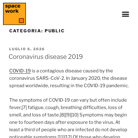
CATEGORIA:
PUBLIC
LUGLIO 6, 2026
Coronavirus disease 2019
COVID-19
is a contagious disease caused by the
coronavirus SARS-CoV-2. In January 2020, the disease
spread worldwide, resulting in the COVID-19 pandemic.
The symptoms of COVID‑19 can vary but often include
fever,[7] fatigue, cough, breathing difficulties, loss of
smell, and loss of taste.[8][9][10] Symptoms may begin
one to fourteen days after exposure to the virus. At
least a third of people who are infected do not develop
noticeable symptoms.[11][12] Of those who develop